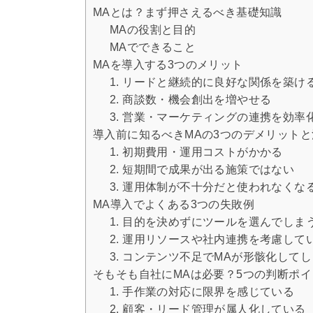
MAとは？まず押さえるべき基礎知識
MAの役割と目的
MAでできること
MAを導入する3つのメリット
1. リードと継続的に良好な関係を築け
2. 商談数・機会創出を増やせる
3. 営業・マーケティングの連携を効率
導入前に知るべきMAの3つのデメリットと
1. 初期費用・運用コストがかかる
2. 短期間で成果が出る施策ではない
3. 運用体制が不十分だと使われなくな
MA導入でよくある3つの失敗例
1. 目的を決めずにツールを選んでしま
2. 運用リソースや社内連携を考慮して
3. コンテンツ不足でMAが形骸化して
そもそも自社にMAは必要？5つの判断ポイ
1. 手作業の対応に限界を感じている
2. 顧客・リード管理が属人化している