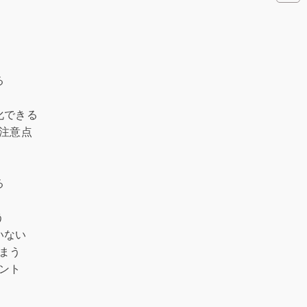
る
化できる
注意点
る
う
いない
しまう
ント