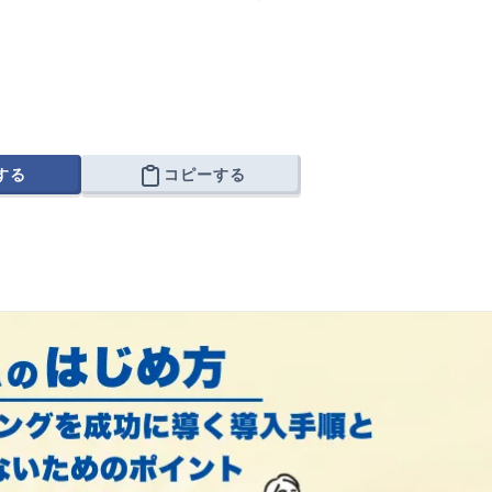
する
コピーする