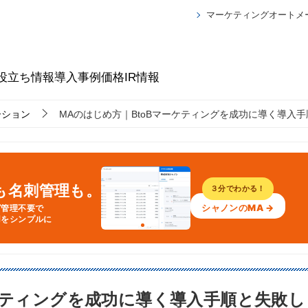
マーケティングオートメ
役立ち情報
導入事例
価格
IR情報
ーション
MAのはじめ方｜BtoBマーケティングを成功に導く導入
Aも名刺管理も。
３分でわかる！
シャノンのMA →
グ管理不要で
用をシンプルに
ーケティングを成功に導く導入手順と失敗し