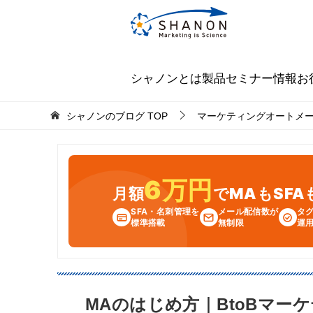
シャノンとは
製品
セミナー情報
お
シャノンのブログ
TOP
マーケティングオートメ
6万円
月額
でMAもSF
SFA・名刺管理を
メール配信数が
タ
標準搭載
無制限
運
MAのはじめ方｜BtoBマ