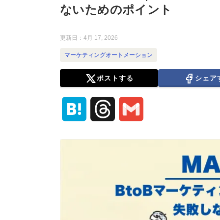
ないためのポイント
更新日：
4月 17, 2026
マーケティングオートメーション
ポストする
シェア
H
T
G
a
h
m
t
r
a
e
e
i
n
a
l