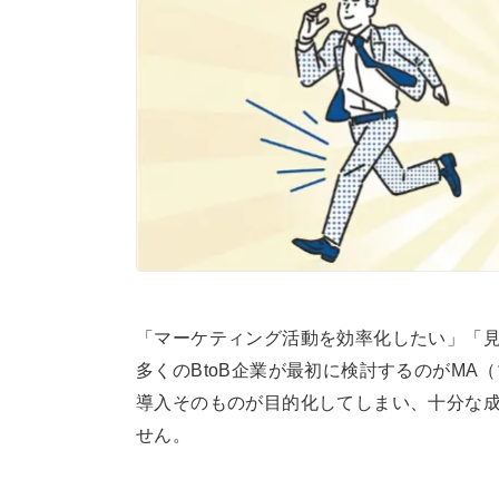
a
d
s
「マーケティング活動を効率化したい」「
多くのBtoB企業が最初に検討するのがM
導入そのものが目的化してしまい、十分な
せん。