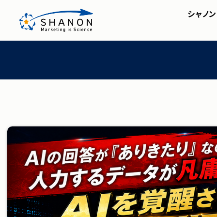
ホーム
＞
イベントセミナー
シャノン
SHANON MA
会社概要・アクセス
株主・投資家の皆様へ
セミナー
SHA
IRライブラリ
シャノンのブログ
FAQ
ディスクロージャーポリシ