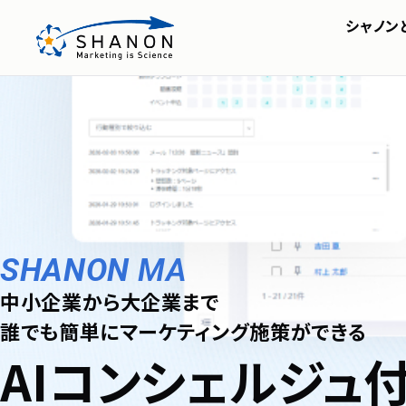
シャノン
SHANON MA
会社概要・アクセス
株主・投資家の皆様へ
セミナー
SHA
IRライブラリ
シャノンのブログ
FAQ
ディスクロージャーポリシ
SHANON
EVENT
理想のイベントをカタチに。
SHANON
MA
セミオーダーの柔
中小企業から大企業まで
誰でも簡単にマーケティング施策ができる
伴走支援で
AIコンシェルジュ
最先端のやりたい