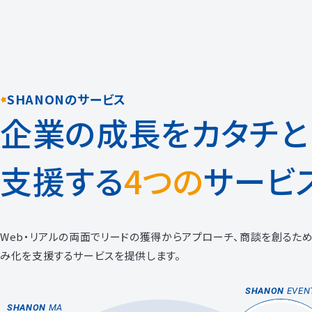
SHANONのサービス
企業の成長をカタチと
支援する
4つの
サービ
Web・リアルの両面でリードの獲得からアプローチ、商談を創るた
み化を支援するサービスを提供します。
SHANON
EVE
SHANON
MA