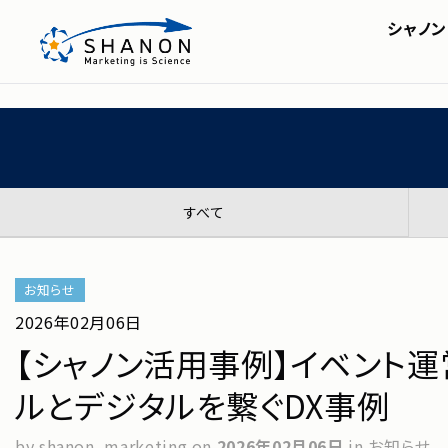
ホーム
＞
ニュースリリース
＞
【シャノン活用事例
シャノン
事例
SHANON MA
会社概要・アクセス
株主・投資家の皆様へ
セミナー
SHA
IRライブラリ
シャノンのブログ
FAQ
ディスクロージャーポリシ
すべて
お知らせ
2026年02月06日
【シャノン活用事例】イベント運
ルとデジタルを繋ぐDX事例
by shanon_marketing
on
2026年02月06日
in お知らせ