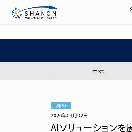
ホーム
＞
ニュースリリース
＞
化の基盤として 「SHANON M
SHANON MA
会社概要・アクセス
株主・投資家の皆
セミナー
グループ全体のマーケティング
IRライブラリ
シャノンのブログ
FAQ
ディスクロージャー
すべて
お知らせ
2026年03月02日
AIソリューションを