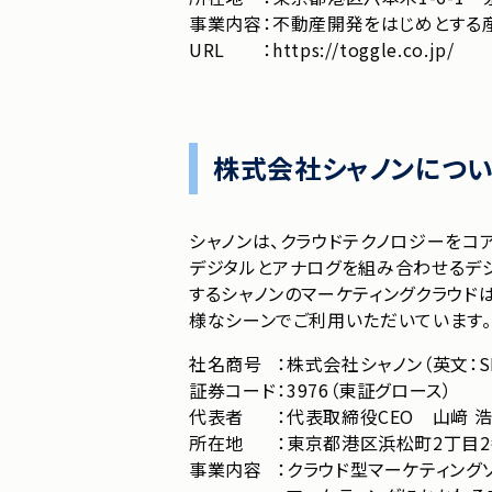
事業内容
：
不動産開発をはじめとする産
URL
：
https://toggle.co.jp/
株式会社シャノンについ
シャノンは、クラウドテクノロジーをコ
デジタルとアナログを組み合わせるデジ
するシャノンのマーケティングクラウド
様なシーンでご利⽤いただいています。
社名商号
：
株式会社シャノン（英文：SHA
証券コード
：
3976（東証グロース）
代表者
：
代表取締役CEO 山﨑 浩
所在地
：
東京都港区浜松町2丁目2番1
事業内容
：
クラウド型マーケティング