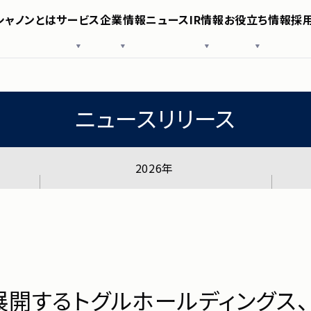
AIソリューションを展開するトグルホールディングス、
シャノンとは
サービス
企業情報
ニュース
IR情報
お役立ち情報
採
ARKETING PLATFORM」を採用 ～強固なデータ
様へ
SHANON EVENT
役員紹介
IRニュース
導入事例
SHANON SFA
沿革
業績・財務情報
お役立ち資料
SHANON CMS
基盤を刷新～
シャノン
株式情報
SNS公式アカウント
IRガイド
コーポレートガバナンス
免責事項
ポリシー
電子公告
サービス
ニュースリリース
企業情報
2026年
ニュース
IR情報
お役立ち
展開するトグルホールディングス、
採用情報