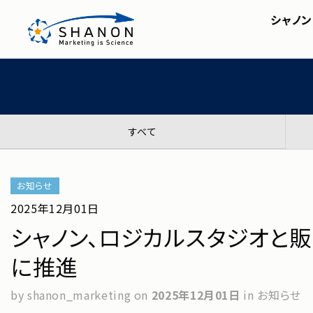
ホーム
＞
ニュースリリース
＞
シャノン、ロジカル
シャノン
SHANON MA
会社概要・アクセス
株主・投資家の皆様へ
セミナー
SHA
IRライブラリ
シャノンのブログ
FAQ
ディスクロージャーポリシ
すべて
お知らせ
2025年12月01日
シャノン、ロジカルスタジオと
に推進
by shanon_marketing
on
2025年12月01日
in お知らせ