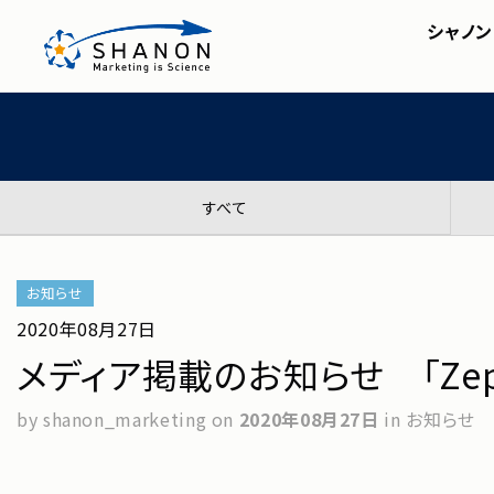
ホーム
＞
ニュースリリース
＞
メディア掲載のお知
シャノン
SHANON MA
会社概要・アクセス
株主・投資家の皆様へ
セミナー
SHA
IRライブラリ
シャノンのブログ
FAQ
ディスクロージャーポリシ
すべて
お知らせ
2020年08月27日
メディア掲載のお知らせ 「Ze
by shanon_marketing
on
2020年08月27日
in お知らせ