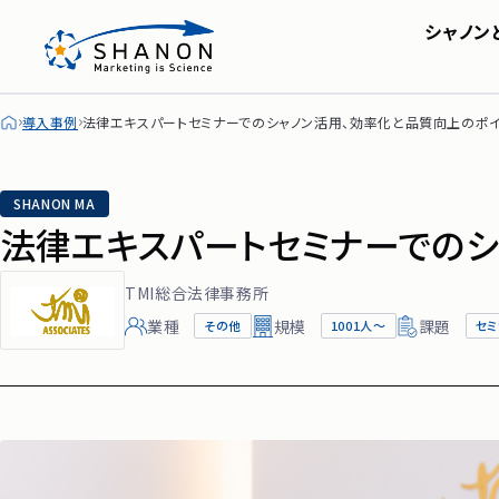
シャノン
SHANON MA
会社概要・アクセス
株主・投資家の皆様へ
セミナー
SHA
IRライブラリ
シャノンのブログ
FAQ
導入事例
法律エキスパートセミナーでのシャノン活用、効率化と品質向上のポ
ディスクロージャーポリシ
SHANON MA
法律エキスパートセミナーでのシ
TMI総合法律事務所
業種
規模
課題
その他
1001人〜
セ