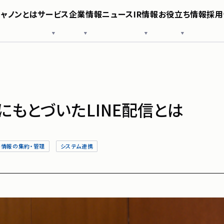
シャノンとは
サービス
企業情報
ニュース
IR情報
お役立ち情報
採用
様へ
SHANON EVENT
役員紹介
IRニュース
導入事例
SHANON SFA
沿革
業績・財務情報
お役立ち資料
SHANON CMS
シャノン
株式情報
SNS公式アカウント
IRガイド
コーポレートガバナンス
免責事項
ポリシー
電子公告
サービス
企業情報
もとづいたLINE配信とは
ニュース
客情報の集約・管理
システム連携
IR情報
お役立ち
採用情報