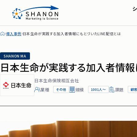
SHANON MA
会社概要・アクセス
株主・投資家の皆
セミナー
IRライブラリ
シャノンのブログ
FAQ
導入事例
日本生命が実践する加入者情報にもとづいたLINE配信とは
ディスクロージャー
SHANON MA
日本生命が実践する加入者情報に
日本生命保険相互会社
業種
規模
課題
その他
1001人〜
顧