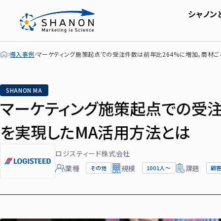
シャノン
SHANON MA
会社概要・アクセス
株主・投資家の皆様へ
セミナー
SHA
IRライブラリ
シャノンのブログ
FAQ
導入事例
マーケティング施策起点での受注件数は前年比264%に増加。商材ご
ディスクロージャーポリシ
SHANON MA
マーケティング施策起点での受注
を実現したMA活用方法とは
ロジスティード株式会社
業種
規模
課題
その他
1001人〜
顧