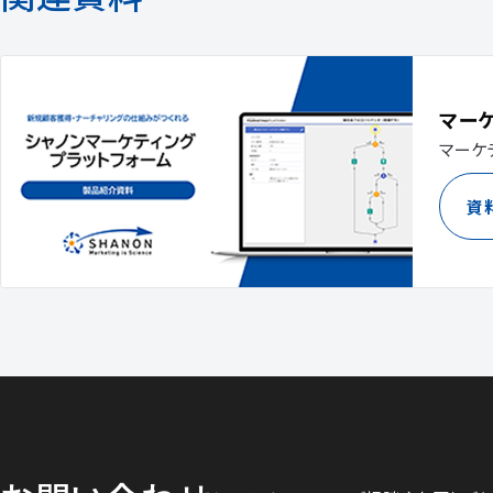
マー
マーケ
資