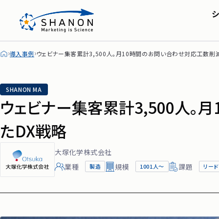
SHANON MA
会社概要・アクセス
株主・投資家の皆
セミナー
IRライブラリ
シャノンのブログ
FAQ
導入事例
ウェビナー集客累計3,500人。月10時間のお問い合わせ対応工数削
ディスクロージャー
SHANON MA
ウェビナー集客累計3,500人
たDX戦略
大塚化学株式会社
業種
規模
課題
製造
1001人〜
リー