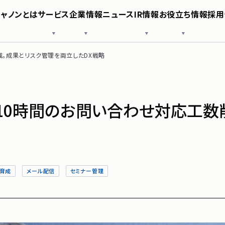
シャノンとは
サービス
企業情報
ニュース
IR情報
お役立ち情報
採用
様へ
SHANON EVENT
役員紹介
IRニュース
導入事例
SHANON SFA
沿革
業績・財務情報
お役立ち資料
SHANON CMS
シャノン
株式情報
SNS公式アカウント
IRガイド
コーポレートガバナンス
免責事項
減。成果とリスク管理を両立したDX戦略
ポリシー
電子公告
サービス
企業情報
。月10時間のお問い合わせ対応工
ニュース
IR情報
ド育成
メール配信
セミナー管理
お役立ち
採用情報