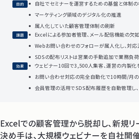
自社でセミナーを運営するための基盤と体制の
目的
マーケティング領域のデジタル化の推進
属人化していた顧客管理体制の刷新
Excelによる参加者管理、メール配信機能の欠
課題
Webお問い合わせのフォローが属人化し、対
SDSの配布リストは営業の手動追加で業務負
ウェビナー10回で3,500人集客、運営の内製化
効果
お問い合わせ対応の完全自動化で10時間/月
会員管理の活用でSDS配布履歴を自動管理し
Excelでの顧客管理から脱却し、新規
決め手は、大規模ウェビナーを自社開