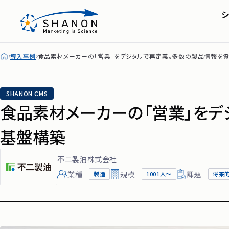
SHANON MA
会社概要・アクセス
株主・投資家の皆
セミナー
IRライブラリ
シャノンのブログ
FAQ
導入事例
食品素材メーカーの「営業」をデジタルで再定義。多数の製品情報を
ディスクロージャー
SHANON CMS
食品素材メーカーの「営業」をデ
基盤構築
不二製油株式会社
業種
規模
課題
製造
1001人～
将来