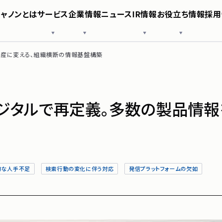
シャノンとは
サービス
企業情報
ニュース
IR情報
お役立ち情報
採用
様へ
SHANON EVENT
役員紹介
IRニュース
導入事例
SHANON SFA
沿革
業績・財務情報
お役立ち資料
SHANON CMS
シャノン
株式情報
SNS公式アカウント
IRガイド
コーポレートガバナンス
免責事項
資産に変える、組織横断の情報基盤構築
ポリシー
電子公告
サービス
企業情報
ジタルで再定義。多数の製品情報
ニュース
IR情報
的な人手不足
検索行動の変化に伴う対応
発信プラットフォームの欠如
お役立ち
採用情報