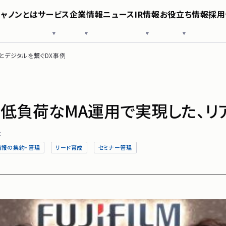
シャノンとは
サービス
企業情報
ニュース
IR情報
お役立ち情報
採用
様へ
SHANON EVENT
役員紹介
IRニュース
導入事例
SHANON SFA
沿革
業績・財務情報
お役立ち資料
SHANON CMS
シャノン
株式情報
SNS公式アカウント
IRガイド
コーポレートガバナンス
免責事項
とデジタルを繋ぐDX事例
ポリシー
電子公告
サービス
企業情報
。低負荷なMA運用で実現した、リ
ニュース
社
情報の集約・管理
リード育成
セミナー管理
IR情報
お役立ち
採用情報