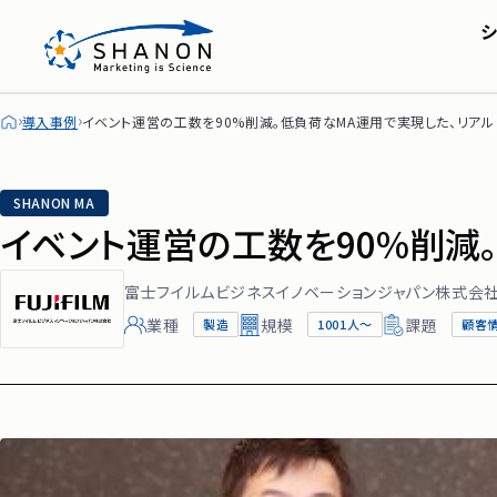
SHANON MA
会社概要・アクセス
株主・投資家の皆
セミナー
IRライブラリ
シャノンのブログ
FAQ
導入事例
イベント運営の工数を90%削減。低負荷なMA運用で実現した、リアル
ディスクロージャー
SHANON MA
イベント運営の工数を90%削減
富士フイルムビジネスイノベーションジャパン株式会
業種
規模
課題
製造
1001人〜
顧客